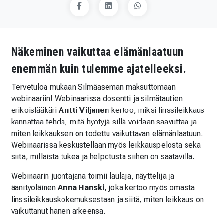
Näkeminen vaikuttaa elämänlaatuun
enemmän kuin tulemme ajatelleeksi.
Tervetuloa mukaan Silmäaseman maksuttomaan
webinaariin! Webinaarissa dosentti ja silmätautien
erikoislääkäri
Antti Viljanen
kertoo, miksi linssileikkaus
kannattaa tehdä, mitä hyötyjä sillä voidaan saavuttaa ja
miten leikkauksen on todettu vaikuttavan elämänlaatuun.
Webinaarissa keskustellaan myös leikkauspelosta sekä
siitä, millaista tukea ja helpotusta siihen on saatavilla.
Webinaarin juontajana toimii laulaja, näyttelijä ja
äänityöläinen
Anna Hanski
, joka kertoo myös omasta
linssileikkauskokemuksestaan ja siitä, miten leikkaus on
vaikuttanut hänen arkeensa.