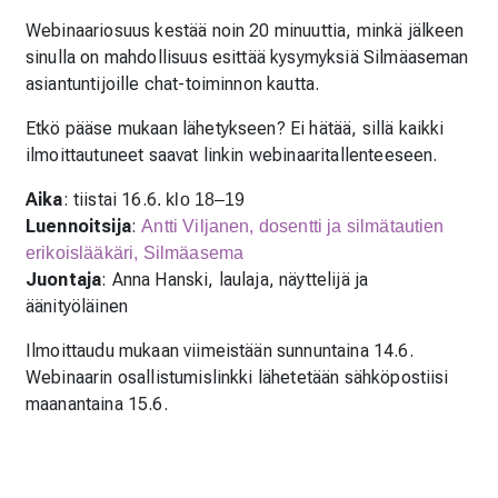
Webinaariosuus kestää noin 20 minuuttia, minkä jälkeen
sinulla on mahdollisuus esittää kysymyksiä Silmäaseman
asiantuntijoille chat-toiminnon kautta.
Etkö pääse mukaan lähetykseen? Ei hätää, sillä kaikki
ilmoittautuneet saavat linkin webinaaritallenteeseen.
Aika
: tiistai 16.6
. klo 18–19
Luennoitsija
:
Antti Viljanen, dosentti ja silmätautien
erikoislääkäri, Silmäasema
Juontaja
: Anna Hanski, laulaja, näyttelijä ja
äänityöläinen
Ilmoittaudu mukaan viimeistään sunnuntaina 14.6.
Webinaarin osallistumislinkki lähetetään sähköpostiisi
maanantaina 15.6.